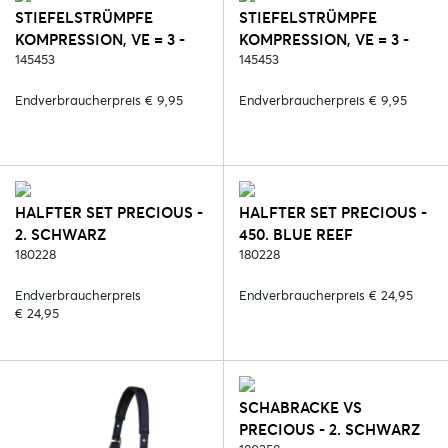
STIEFELSTRÜMPFE
STIEFELSTRÜMPFE
KOMPRESSION, VE = 3 -
KOMPRESSION, VE = 3 -
451. LILAC CORAL
145453
632. NAVY BLUE
145453
Endverbraucherpreis € 9,95
Endverbraucherpreis € 9,95
HALFTER SET PRECIOUS -
HALFTER SET PRECIOUS -
2. SCHWARZ
450. BLUE REEF
180228
180228
Endverbraucherpreis
Endverbraucherpreis € 24,95
€ 24,95
SCHABRACKE VS
PRECIOUS - 2. SCHWARZ