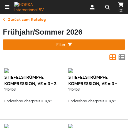
(0)
Zurück zum Katalog
Frühjahr/Sommer 2026
Filter
STIEFELSTRÜMPFE
STIEFELSTRÜMPFE
KOMPRESSION, VE = 3 - 2.
KOMPRESSION, VE = 3 -
SCHWARZ
145453
450. BLUE REEF
145453
Endverbraucherpreis € 9,95
Endverbraucherpreis € 9,95