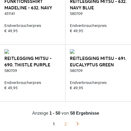
FUNKTIONSSHIRT
REITLEGGING MITSU - 632.
MADELINE - 632. NAVY
NAVY BLUE
BLUE
451141
580709
Endverbraucherpreis
Endverbraucherpreis
€ 49,95
€ 49,95
REITLEGGING MITSU -
REITLEGGING MITSU - 691.
690. THISTLE PURPLE
EUCALYPTUS GREEN
580709
580709
Endverbraucherpreis
Endverbraucherpreis
€ 49,95
€ 49,95
Anzeige
von
1 - 50
58 Ergebnisse
1
2