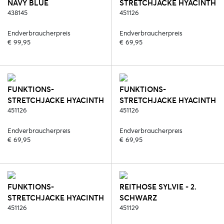
NAVY BLUE
STRETCHJACKE HYACINTH
438145
- 2. SCHWARZ
451126
Endverbraucherpreis
Endverbraucherpreis
€ 99,95
€ 69,95
FUNKTIONS-
FUNKTIONS-
STRETCHJACKE HYACINTH
STRETCHJACKE HYACINTH
- 450. BLUE REEF
451126
- 451. LILAC CORAL
451126
Endverbraucherpreis
Endverbraucherpreis
€ 69,95
€ 69,95
FUNKTIONS-
REITHOSE SYLVIE - 2.
STRETCHJACKE HYACINTH
SCHWARZ
- 632. NAVY BLUE
451126
451129