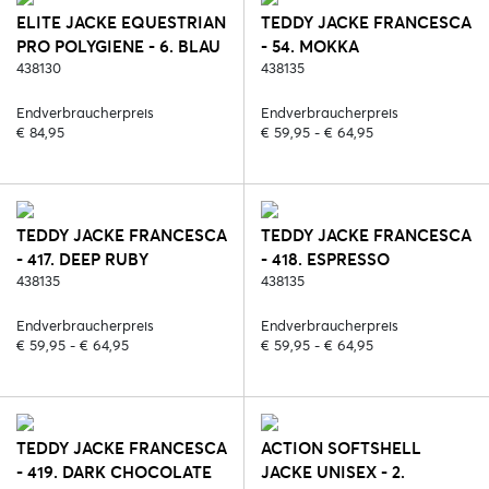
ELITE JACKE EQUESTRIAN
TEDDY JACKE FRANCESCA
PRO POLYGIENE - 6. BLAU
- 54. MOKKA
(POLYGIENE)
438130
438135
Endverbraucherpreis
Endverbraucherpreis
€ 84,95
€ 59,95 - € 64,95
TEDDY JACKE FRANCESCA
TEDDY JACKE FRANCESCA
- 417. DEEP RUBY
- 418. ESPRESSO
438135
438135
Endverbraucherpreis
Endverbraucherpreis
€ 59,95 - € 64,95
€ 59,95 - € 64,95
TEDDY JACKE FRANCESCA
ACTION SOFTSHELL
- 419. DARK CHOCOLATE
JACKE UNISEX - 2.