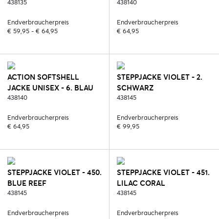
438135
SCHWARZ
438140
Endverbraucherpreis
Endverbraucherpreis
€ 59,95 - € 64,95
€ 64,95
ACTION SOFTSHELL
STEPPJACKE VIOLET - 2.
JACKE UNISEX - 6. BLAU
SCHWARZ
438140
438145
Endverbraucherpreis
Endverbraucherpreis
€ 64,95
€ 99,95
STEPPJACKE VIOLET - 450.
STEPPJACKE VIOLET - 451.
BLUE REEF
LILAC CORAL
438145
438145
Endverbraucherpreis
Endverbraucherpreis