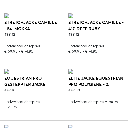
STRETCHJACKE CAMILLE
STRETCHJACKE CAMILLE -
- 54. MOKKA
417. DEEP RUBY
438112
438112
Endverbraucherpreis
Endverbraucherpreis
€ 69,95 - € 74,95
€ 69,95 - € 74,95
EQUESTRIAN PRO
ELITE JACKE EQUESTRIAN
GESTEPPTER JACKE
PRO POLYGIENE - 2.
MAGNIFICENT - 408.
438116
SCHWARZ (POLYGIENE)
438130
NIGHT SHADE
Endverbraucherpreis
Endverbraucherpreis € 84,95
€ 79,95