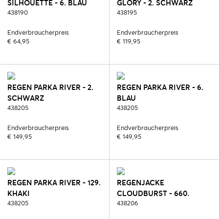
SILHOUETTE - 6. BLAU
GLORY - 2. SCHWARZ
438190
438195
Endverbraucherpreis
Endverbraucherpreis
€ 64,95
€ 119,95
REGEN PARKA RIVER - 2.
REGEN PARKA RIVER - 6.
SCHWARZ
BLAU
438205
438205
Endverbraucherpreis
Endverbraucherpreis
€ 149,95
€ 149,95
REGEN PARKA RIVER - 129.
REGENJACKE
KHAKI
CLOUDBURST - 660.
438205
TRANSPARENT
438206