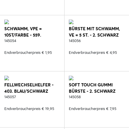
SCHWAMM, VPE =
BÜRSTE MIT SCHWAMM,
10ST/FARBE - 559.
VE = 5 ST. - 2. SCHWARZ
HELLBLAU
145054
145056
Endverbraucherpreis € 1,95
Endverbraucherpreis € 4,95
FELLWECHSELHELFER -
SOFT TOUCH GUMMI
403. BLAU/SCHWARZ
BÜRSTE - 2. SCHWARZ
145057
145058
Endverbraucherpreis € 19,95
Endverbraucherpreis € 7,95