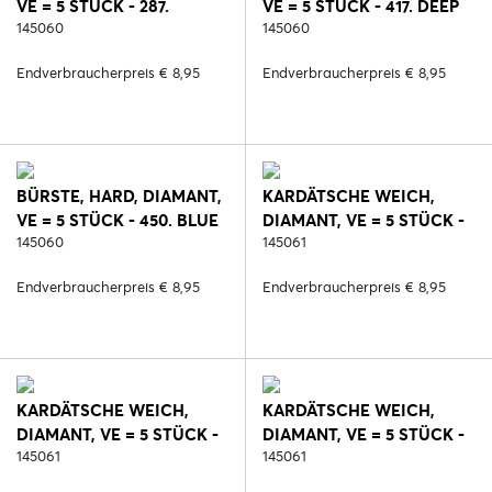
VE = 5 STÜCK - 287.
VE = 5 STÜCK - 417. DEEP
SCHWARZ/ROSE
145060
RUBY
145060
Endverbraucherpreis € 8,95
Endverbraucherpreis € 8,95
BÜRSTE, HARD, DIAMANT,
KARDÄTSCHE WEICH,
VE = 5 STÜCK - 450. BLUE
DIAMANT, VE = 5 STÜCK -
REEF
145060
287. SCHWARZ/ROSE
145061
Endverbraucherpreis € 8,95
Endverbraucherpreis € 8,95
KARDÄTSCHE WEICH,
KARDÄTSCHE WEICH,
DIAMANT, VE = 5 STÜCK -
DIAMANT, VE = 5 STÜCK -
417. DEEP RUBY
145061
450. BLUE REEF
145061