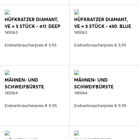
HÜFKRATZER DIAMANT,
HÜFKRATZER DIAMANT,
VE = 5 STÜCK - 417. DEEP
VE = 5 STÜCK - 450. BLUE
RUBY
145063
REEF
145063
Endverbraucherpreis € 5,95
Endverbraucherpreis € 5,95
MÄHNEN- UND
MÄHNEN- UND
SCHWEIFBÜRSTE
SCHWEIFBÜRSTE
DIAMANT, VE = 5 STÜCK -
145064
DIAMANT, VE = 5 STÜCK -
145064
287. SCHWARZ/ROSE
417. DEEP RUBY
Endverbraucherpreis € 9,95
Endverbraucherpreis € 9,95