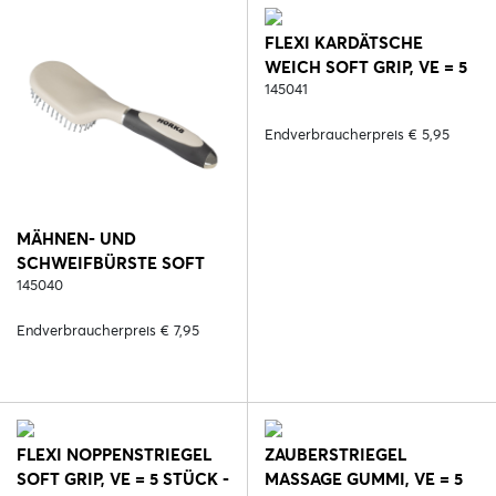
FLEXI KARDÄTSCHE
WEICH SOFT GRIP, VE = 5
STÜCK - 2. SCHWARZ
145041
Endverbraucherpreis € 5,95
MÄHNEN- UND
SCHWEIFBÜRSTE SOFT
GRIP, VE = 5 STÜCK - 2.
145040
SCHWARZ
Endverbraucherpreis € 7,95
FLEXI NOPPENSTRIEGEL
ZAUBERSTRIEGEL
SOFT GRIP, VE = 5 STÜCK -
MASSAGE GUMMI, VE = 5