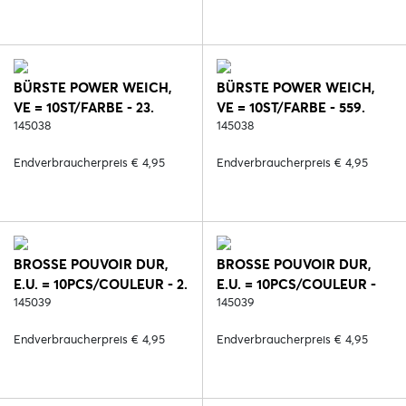
BÜRSTE POWER WEICH,
BÜRSTE POWER WEICH,
VE = 10ST/FARBE - 23.
VE = 10ST/FARBE - 559.
ROSA
145038
HELLBLAU
145038
Endverbraucherpreis € 4,95
Endverbraucherpreis € 4,95
BROSSE POUVOIR DUR,
BROSSE POUVOIR DUR,
E.U. = 10PCS/COULEUR - 2.
E.U. = 10PCS/COULEUR -
SCHWARZ
145039
186. PINK
145039
Endverbraucherpreis € 4,95
Endverbraucherpreis € 4,95