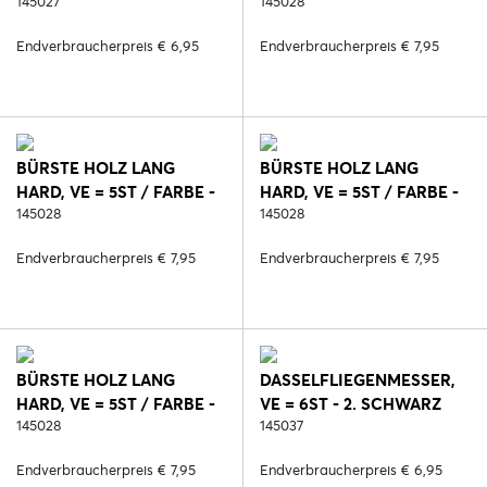
23. ROSA
145027
2. SCHWARZ
145028
Endverbraucherpreis € 6,95
Endverbraucherpreis € 7,95
BÜRSTE HOLZ LANG
BÜRSTE HOLZ LANG
HARD, VE = 5ST / FARBE -
HARD, VE = 5ST / FARBE -
6. BLAU
145028
23. ROSA
145028
Endverbraucherpreis € 7,95
Endverbraucherpreis € 7,95
BÜRSTE HOLZ LANG
DASSELFLIEGENMESSER,
HARD, VE = 5ST / FARBE -
VE = 6ST - 2. SCHWARZ
127. ORANGE
145028
145037
Endverbraucherpreis € 7,95
Endverbraucherpreis € 6,95