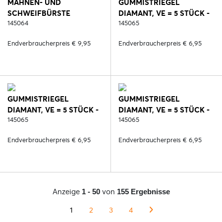
MÄHNEN- UND
GUMMISTRIEGEL
SCHWEIFBÜRSTE
DIAMANT, VE = 5 STÜCK -
DIAMANT, VE = 5 STÜCK -
145064
287. SCHWARZ/ROSE
145065
450. BLUE REEF
Endverbraucherpreis € 9,95
Endverbraucherpreis € 6,95
GUMMISTRIEGEL
GUMMISTRIEGEL
DIAMANT, VE = 5 STÜCK -
DIAMANT, VE = 5 STÜCK -
417. DEEP RUBY
145065
450. BLUE REEF
145065
Endverbraucherpreis € 6,95
Endverbraucherpreis € 6,95
Anzeige
von
1 - 50
155 Ergebnisse
1
2
3
4