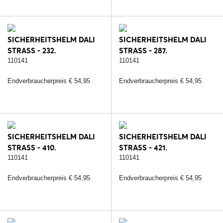
SICHERHEITSHELM DALI
SICHERHEITSHELM DALI
STRASS - 232.
STRASS - 287.
SCHWARZ/SILBER
SCHWARZ/ROSE
110141
110141
Endverbraucherpreis € 54,95
Endverbraucherpreis € 54,95
SICHERHEITSHELM DALI
SICHERHEITSHELM DALI
STRASS - 410.
STRASS - 421.
BRAUN/ROSE
ROSA/SILVER
110141
110141
Endverbraucherpreis € 54,95
Endverbraucherpreis € 54,95