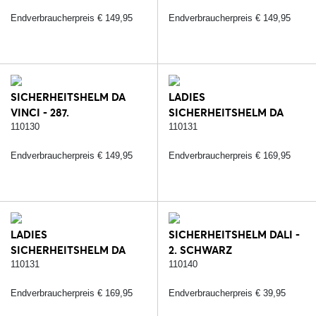
SCHWARZ/ROSE
Endverbraucherpreis € 149,95
Endverbraucherpreis € 149,95
SICHERHEITSHELM DA
LADIES
VINCI - 287.
SICHERHEITSHELM DA
SCHWARZ/ROSE
VINCI - 232.
110130
110131
SCHWARZ/SILBER
Endverbraucherpreis € 149,95
Endverbraucherpreis € 169,95
LADIES
SICHERHEITSHELM DALI -
SICHERHEITSHELM DA
2. SCHWARZ
VINCI - 287.
110131
110140
SCHWARZ/ROSE
Endverbraucherpreis € 169,95
Endverbraucherpreis € 39,95