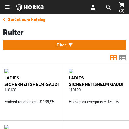
(0)
Zurück zum Katalog
Ruiter
Filter
LADIES
LADIES
SICHERHEITSHELM GAUDI
SICHERHEITSHELM GAUDI
MATT - 232.
MATT - 287.
110120
110120
SCHWARZ/SILBER
SCHWARZ/ROSE
Endverbraucherpreis € 139,95
Endverbraucherpreis € 139,95