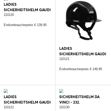
LADIES
SICHERHEITSHELM GAUDI
MATT - 410. BRAUN/ROSE
110120
Endverbraucherpreis € 139,95
LADIES
SICHERHEITSHELM GAUDI
GLOSSY - 232.
110121
SCHWARZ/SILBER
Endverbraucherpreis € 149,95
LADIES
SICHERHEITSHELM DA
SICHERHEITSHELM GAUDI
VINCI - 232.
GLOSSY - 287.
SCHWARZ/SILBER
110121
110130