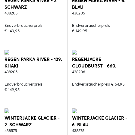
REGEN PARKA RIVER - 2.
REGEN PARKA RIVER - 6.
SCHWARZ
BLAU
438205
438205
Endverbraucherpreis
Endverbraucherpreis
€ 149,95
€ 149,95
REGEN PARKA RIVER - 129.
REGENJACKE
KHAKI
CLOUDBURST - 660.
438205
TRANSPARENT
438206
Endverbraucherpreis
Endverbraucherpreis € 54,95
€ 149,95
WINTERJACKE GLACIER -
WINTERJACKE GLACIER -
2. SCHWARZ
6. BLAU
438575
438575