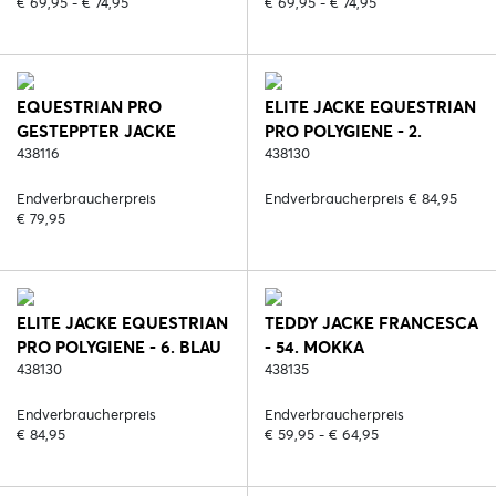
€ 69,95 - € 74,95
€ 69,95 - € 74,95
EQUESTRIAN PRO
ELITE JACKE EQUESTRIAN
GESTEPPTER JACKE
PRO POLYGIENE - 2.
MAGNIFICENT - 408.
438116
SCHWARZ (POLYGIENE)
438130
NIGHT SHADE
Endverbraucherpreis
Endverbraucherpreis € 84,95
€ 79,95
ELITE JACKE EQUESTRIAN
TEDDY JACKE FRANCESCA
PRO POLYGIENE - 6. BLAU
- 54. MOKKA
(POLYGIENE)
438130
438135
Endverbraucherpreis
Endverbraucherpreis
€ 84,95
€ 59,95 - € 64,95