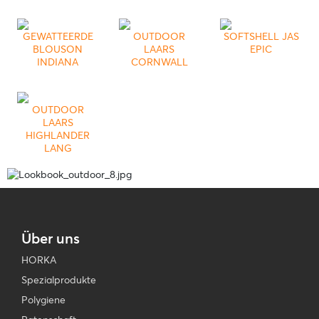
GEWATTEERDE
OUTDOOR
SOFTSHELL JAS
BLOUSON
LAARS
EPIC
INDIANA
CORNWALL
OUTDOOR
LAARS
HIGHLANDER
LANG
Über uns
HORKA
Spezialprodukte
Polygiene