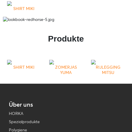
SHIRT MIKI
Produkte
SHIRT MIKI
ZOMERJAS
RIJLEGGING
YUMA
MITSU
Über uns
HORKA
Spezialprodukte
Polygiene