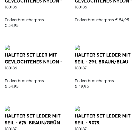
GEVLOCHTENES NYLON -
GEVLOCHTENES NYLON -
291. BRAUN/BLAU
180186
676. BRAUN/GRÜN
180186
Endverbraucherpreis
Endverbraucherpreis € 54,95
€ 54,95
HALFTER SET LEER MIT
HALFTER SET LEDER MIT
GEVLOCHTENES NYLON -
SEIL - 291. BRAUN/BLAU
9075.
180186
180187
SCHWARZ/SCHWARZ
Endverbraucherpreis
Endverbraucherpreis
€ 54,95
€ 49,95
HALFTER SET LEDER MIT
HALFTER SET LEDER MIT
SEIL - 676. BRAUN/GRÜN
SEIL - 9075.
180187
SCHWARZ/SCHWARZ
180187