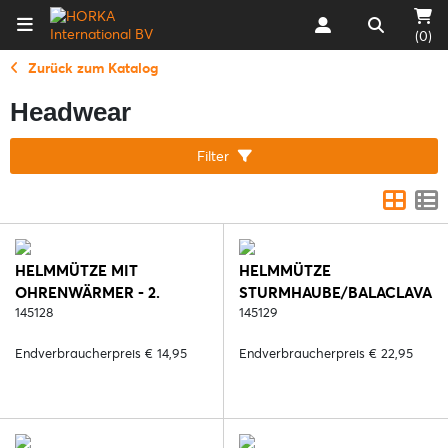
(0)
Zurück zum Katalog
Headwear
Filter
HELMMÜTZE MIT
HELMMÜTZE
OHRENWÄRMER - 2.
STURMHAUBE/BALACLAVA
SCHWARZ
145128
- 2. SCHWARZ
145129
Endverbraucherpreis € 14,95
Endverbraucherpreis € 22,95