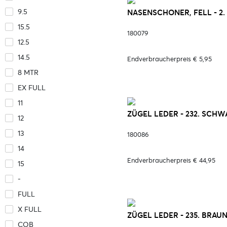
9.5
NASENSCHONER, FELL - 2
15.5
180079
12.5
14.5
Endverbraucherpreis € 5,95
8 MTR
EX FULL
11
ZÜGEL LEDER - 232. SCHW
12
13
180086
14
Endverbraucherpreis € 44,95
15
-
FULL
X FULL
ZÜGEL LEDER - 235. BRAU
COB