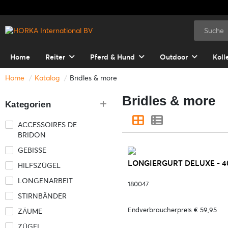
Home
Reiter
Pferd & Hund
Outdoor
Koll
Home
Katalog
Bridles & more
Bridles & more
Kategorien
ACCESSOIRES DE
BRIDON
GEBISSE
LONGIERGURT DELUXE - 4
HILFSZÜGEL
LONGENARBEIT
180047
STIRNBÄNDER
Endverbraucherpreis € 59,95
ZÄUME
ZÜGEL