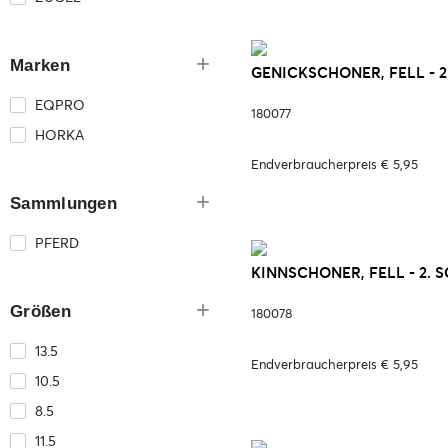
Marken
GENICKSCHONER, FELL - 
EQPRO
180077
HORKA
Endverbraucherpreis € 5,95
Sammlungen
PFERD
KINNSCHONER, FELL - 2.
Größen
180078
13.5
Endverbraucherpreis € 5,95
10.5
8.5
11.5