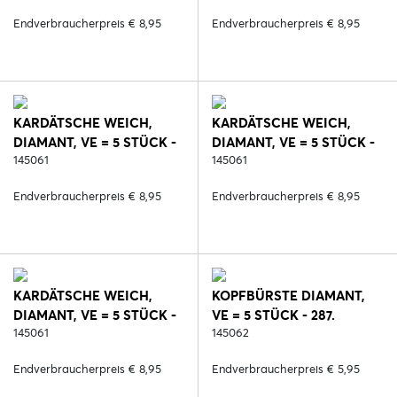
Endverbraucherpreis € 8,95
Endverbraucherpreis € 8,95
KARDÄTSCHE WEICH,
KARDÄTSCHE WEICH,
DIAMANT, VE = 5 STÜCK -
DIAMANT, VE = 5 STÜCK -
287. SCHWARZ/ROSE
145061
417. DEEP RUBY
145061
Endverbraucherpreis € 8,95
Endverbraucherpreis € 8,95
KARDÄTSCHE WEICH,
KOPFBÜRSTE DIAMANT,
DIAMANT, VE = 5 STÜCK -
VE = 5 STÜCK - 287.
450. BLUE REEF
145061
SCHWARZ/ROSE
145062
Endverbraucherpreis € 8,95
Endverbraucherpreis € 5,95