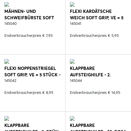
MÄHNEN- UND
FLEXI KARDÄTSCHE
SCHWEIFBÜRSTE SOFT
WEICH SOFT GRIP, VE = 5
GRIP, VE = 5 STÜCK - 2.
145040
STÜCK - 2. SCHWARZ
145041
SCHWARZ
Endverbraucherpreis € 7,95
Endverbraucherpreis € 5,95
FLEXI NOPPENSTRIEGEL
KLAPPBARE
SOFT GRIP, VE = 5 STÜCK -
AUFSTEIGHILFE - 2.
2. SCHWARZ
145042
SCHWARZ
145044
Endverbraucherpreis € 8,95
Endverbraucherpreis € 14,95
KLAPPBARE
KLAPPBARE