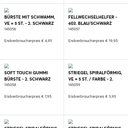
BÜRSTE MIT SCHWAMM,
FELLWECHSELHELFER -
VE = 5 ST. - 2. SCHWARZ
403. BLAU/SCHWARZ
145056
145057
Endverbraucherpreis € 4,95
Endverbraucherpreis € 19,95
SOFT TOUCH GUMMI
STRIEGEL SPIRALFÖRMIG,
BÜRSTE - 2. SCHWARZ
VE = 5 ST. / FARBE - 2.
145058
SCHWARZ
145059
Endverbraucherpreis € 7,95
Endverbraucherpreis € 5,95