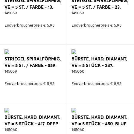
STRIEGEL SPIRALFÖRMIG,
STRIEGEL SPIRALFÖRMIG,
VE = 5 ST. / FARBE - 13.
VE = 5 ST. / FARBE - 23.
VIOLETT
145059
ROSA
145059
Endverbraucherpreis € 5,95
Endverbraucherpreis € 5,95
STRIEGEL SPIRALFÖRMIG,
BÜRSTE, HARD, DIAMANT,
VE = 5 ST. / FARBE - 559.
VE = 5 STÜCK - 287.
HELLBLAU
145059
SCHWARZ/ROSE
145060
Endverbraucherpreis € 5,95
Endverbraucherpreis € 8,95
BÜRSTE, HARD, DIAMANT,
BÜRSTE, HARD, DIAMANT,
VE = 5 STÜCK - 417. DEEP
VE = 5 STÜCK - 450. BLUE
RUBY
145060
REEF
145060