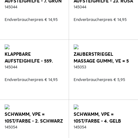
AUFSTEIGHILFE - 7. GRÜN
AUFSTEIGHILFE - 23. ROSA
145044
145044
Endverbraucherpreis € 14,95
Endverbraucherpreis € 14,95
KLAPPBARE
ZAUBERSTRIEGEL
AUFSTEIGHILFE - 559.
MASSAGE GUMMI, VE = 5
HELLBLAU
145044
ST / FARBE - 2. SCHWARZ
145053
Endverbraucherpreis € 14,95
Endverbraucherpreis € 5,95
SCHWAMM, VPE =
SCHWAMM, VPE =
10ST/FARBE - 2. SCHWARZ
10ST/FARBE - 4. GELB
145054
145054