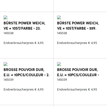
BÜRSTE POWER WEICH,
BÜRSTE POWER WEICH,
VE = 10ST/FARBE - 23.
VE = 10ST/FARBE - 559.
ROSA
145038
HELLBLAU
145038
Endverbraucherpreis € 4,95
Endverbraucherpreis € 4,95
BROSSE POUVOIR DUR,
BROSSE POUVOIR DUR,
E.U. = 10PCS/COULEUR - 2.
E.U. = 10PCS/COULEUR -
SCHWARZ
145039
186. PINK
145039
Endverbraucherpreis € 4,95
Endverbraucherpreis € 4,95