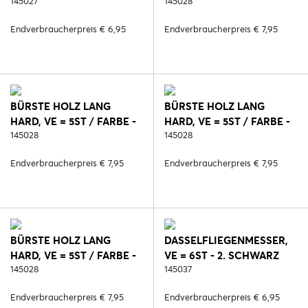
23. ROSA
145027
2. SCHWARZ
145028
Endverbraucherpreis € 6,95
Endverbraucherpreis € 7,95
BÜRSTE HOLZ LANG
BÜRSTE HOLZ LANG
HARD, VE = 5ST / FARBE -
HARD, VE = 5ST / FARBE -
6. BLAU
145028
23. ROSA
145028
Endverbraucherpreis € 7,95
Endverbraucherpreis € 7,95
BÜRSTE HOLZ LANG
DASSELFLIEGENMESSER,
HARD, VE = 5ST / FARBE -
VE = 6ST - 2. SCHWARZ
127. ORANGE
145028
145037
Endverbraucherpreis € 7,95
Endverbraucherpreis € 6,95