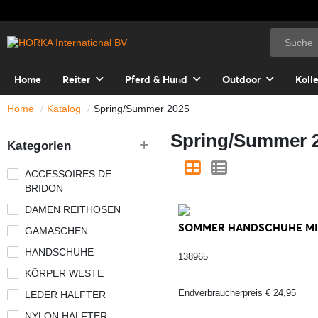
Home
Reiter
Pferd & Hund
Outdoor
Koll
Home
Katalog
Spring/Summer 2025
Spring/Summer 
Kategorien
ACCESSOIRES DE
BRIDON
DAMEN REITHOSEN
SOMMER HANDSCHUHE MIT 
GAMASCHEN
HANDSCHUHE
138965
KÖRPER WESTE
Endverbraucherpreis € 24,95
LEDER HALFTER
NYLON HALFTER