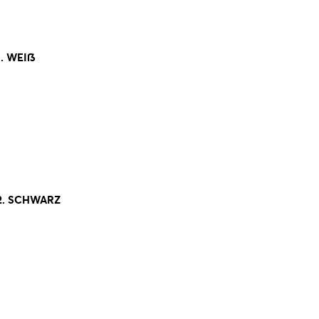
1. WEIß
2. SCHWARZ