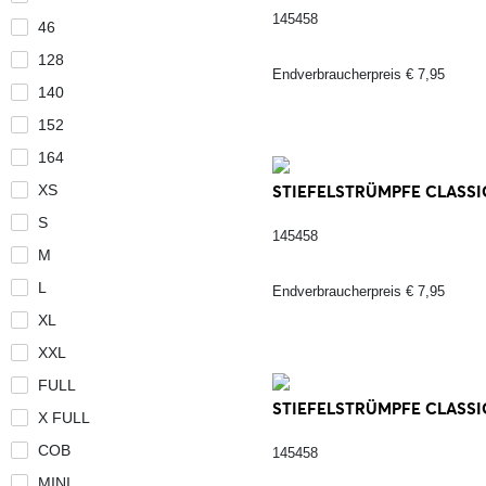
145458
46
128
Endverbraucherpreis € 7,95
140
152
164
XS
STIEFELSTRÜMPFE CLASSIC,
S
145458
M
L
Endverbraucherpreis € 7,95
XL
XXL
FULL
STIEFELSTRÜMPFE CLASSIC,
X FULL
COB
145458
MINI