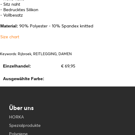
- Sitz naht
- Bedrucktes Silikon
- Vollbesatz
90% Polyester - 10% Spandex knitted
Material:
Size chart
Keywords: Rijbroek, REITLEGGING, DAMEN
€ 69,95
Einzelhandel:
Ausgewählte Farbe:
Über uns
HORKA
Spezialprodukte
Polygiene