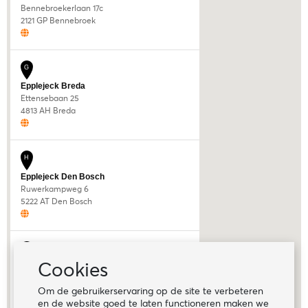
Bennebroekerlaan 17c
2121 GP Bennebroek
G
Epplejeck Breda
Ettensebaan 25
4813 AH Breda
H
Epplejeck Den Bosch
Ruwerkampweg 6
5222 AT Den Bosch
I
Cookies
Epplejeck Den Haag
Wolga 7
Om de gebruikerservaring op de site te verbeteren
2491 BK Den Haag
en de website goed te laten functioneren maken we