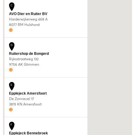
C
AVO Dier en Ruiter BV
Harderwijkerweg 468 A
8077 RM Hulshorst
D
Ruitershop de Bongerd
Rijksstraatweg 132
9756 AK Glimmen
E
Epplejeck Amersfoort
De Zonnecel 17
3815 KN Amersfoort
F
Epplejeck Bennebroek