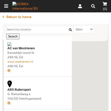
(0)
Return to home
Search
A
AC van Westrienen
Kanaaldijk noord 10
4185 NL Est
www.westrienen.nl
4185 NL Est
B
ARS Ruitersport
G. Rietveldweg 4
1703 DD Heerhugowaard