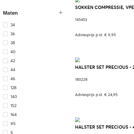
SOKKEN COMPRESSIE, VPE=
Maten
145453
34
36
Adviesprijs p.st. € 9,95
38
40
42
HALSTER SET PRECIOUS - 
44
46
180228
128
Adviesprijs p.st. € 24,95
140
152
164
XS
HALSTER SET PRECIOUS - 
S