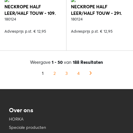
NECKROPE HALF
NECKROPE HALF
LEER/HALF TOUW - 109.
LEER/HALF TOUW - 291.
ZWART/ROOD
180124
BRUIN/BLAUW
180124
Adviesprijs p.st. € 12,95
Adviesprijs p.st. € 12,95
Weergave
1 - 50
van
188 Resultaten
1
2
3
4
Over ons
HORKA
Speciale producten