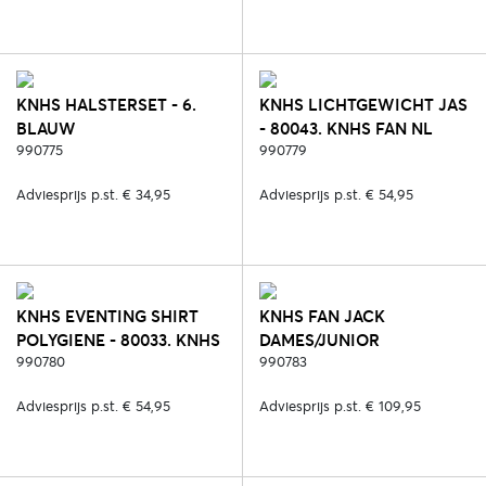
KNHS HALSTERSET - 6.
KNHS LICHTGEWICHT JAS
BLAUW
- 80043. KNHS FAN NL
990775
990779
Adviesprijs p.st. € 34,95
Adviesprijs p.st. € 54,95
KNHS EVENTING SHIRT
KNHS FAN JACK
POLYGIENE - 80033. KNHS
DAMES/JUNIOR
FAN NL (POLYGIENE)
990780
POLYGIENE - 80043. KNHS
990783
FAN NL (POLYGIENE)
Adviesprijs p.st. € 54,95
Adviesprijs p.st. € 109,95