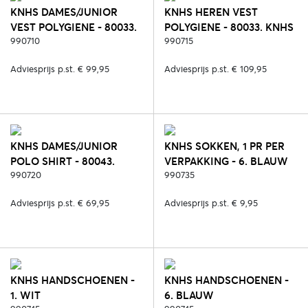
KNHS DAMES/JUNIOR
KNHS HEREN VEST
VEST POLYGIENE - 80033.
POLYGIENE - 80033. KNHS
KNHS FAN NL
990710
FAN NL (POLYGIENE)
990715
(POLYGIENE)
Adviesprijs p.st. € 99,95
Adviesprijs p.st. € 109,95
KNHS DAMES/JUNIOR
KNHS SOKKEN, 1 PR PER
POLO SHIRT - 80043.
VERPAKKING - 6. BLAUW
KNHS FAN NL
990720
990735
Adviesprijs p.st. € 69,95
Adviesprijs p.st. € 9,95
KNHS HANDSCHOENEN -
KNHS HANDSCHOENEN -
1. WIT
6. BLAUW