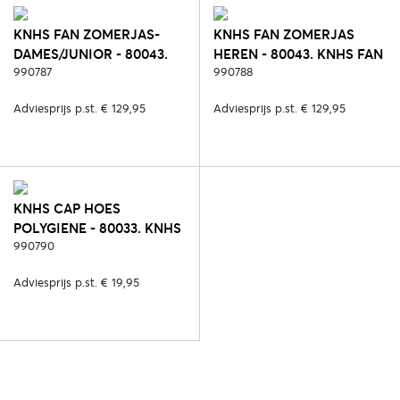
KNHS FAN ZOMERJAS-
KNHS FAN ZOMERJAS
DAMES/JUNIOR - 80043.
HEREN - 80043. KNHS FAN
KNHS FAN NL
990787
NL
990788
Adviesprijs p.st. € 129,95
Adviesprijs p.st. € 129,95
KNHS CAP HOES
POLYGIENE - 80033. KNHS
FAN NL (POLYGIENE)
990790
Adviesprijs p.st. € 19,95