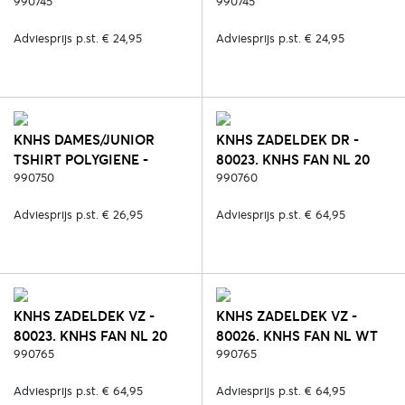
990745
990745
Adviesprijs p.st. € 24,95
Adviesprijs p.st. € 24,95
KNHS DAMES/JUNIOR
KNHS ZADELDEK DR -
TSHIRT POLYGIENE -
80023. KNHS FAN NL 20
80033. KNHS FAN NL
990750
990760
(POLYGIENE)
Adviesprijs p.st. € 26,95
Adviesprijs p.st. € 64,95
KNHS ZADELDEK VZ -
KNHS ZADELDEK VZ -
80023. KNHS FAN NL 20
80026. KNHS FAN NL WT
990765
20
990765
Adviesprijs p.st. € 64,95
Adviesprijs p.st. € 64,95