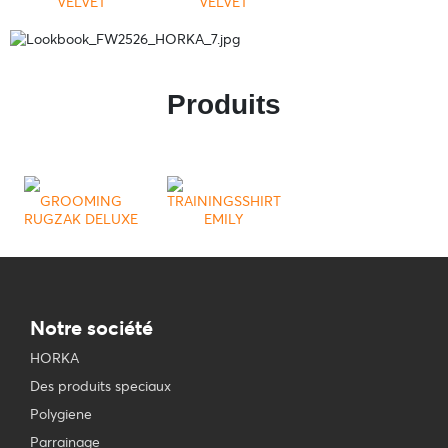
VELVET
VELVET
Produits
GROOMING
TRAININGSSHIRT
RUGZAK DELUXE
EMILY
Notre société
HORKA
Des produits speciaux
Polygiene
Parrainage