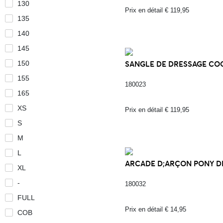
130
Prix en détail € 119,95
135
140
145
150
SANGLE DE DRESSAGE COO
155
180023
165
XS
Prix en détail € 119,95
S
M
L
ARCADE D;ARÇON PONY DRE
XL
-
180032
FULL
Prix en détail € 14,95
COB