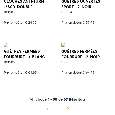
CLOCHES ANTI-TURN
GUÊTRES OUVERTES
1680D, DOUBLÉ
SPORT - 2. NOIR
NÉOPRÈNE - 2. NOIR
180683
180684
Prix en détail € 24,95
Prix en détail € 59,95
GUÊTRES FERMÉES
GUÊTRES FERMÉES
FOURRURE - 1. BLANC
FOURRURE - 2. NOIR
180685
180685
Prix en détail € 64,95
Prix en détail € 64,95
Affichage
1 - 50
de
67 Résultats
1
2