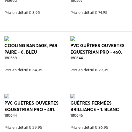
PCS/COULEUR - 186. PINK
145660
180567
Prix en détail € 3,95
Prix en détail € 74,95
COOLING BANDAGE, PAR
PVC GUÊTRES OUVERTES
PAIRE - 6. BLEU
EQUESTRIAN PRO - 450.
180568
BLUE REEF
180644
Prix en détail € 64,95
Prix en détail € 29,95
PVC GUÊTRES OUVERTES
GUÊTRES FERMÉES
EQUESTRIAN PRO - 451.
BRILLIANCE - 1. BLANC
LILAC CORAL
180644
180646
Prix en détail € 29,95
Prix en détail € 36,95