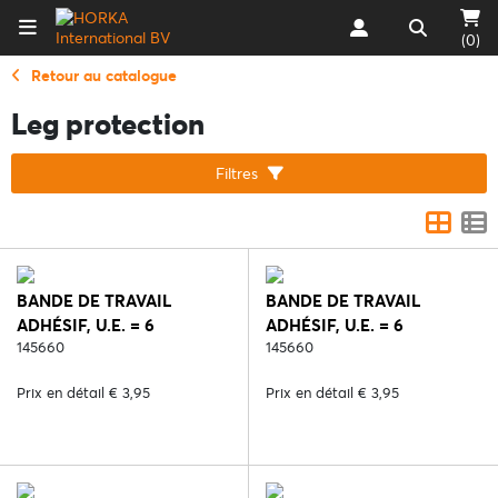
(0)
Retour au catalogue
Leg protection
Filtres
BANDE DE TRAVAIL
BANDE DE TRAVAIL
ADHÉSIF, U.E. = 6
ADHÉSIF, U.E. = 6
PCS/COULEUR - 2. NOIR
145660
PCS/COULEUR - 4. JAUNE
145660
Prix en détail € 3,95
Prix en détail € 3,95