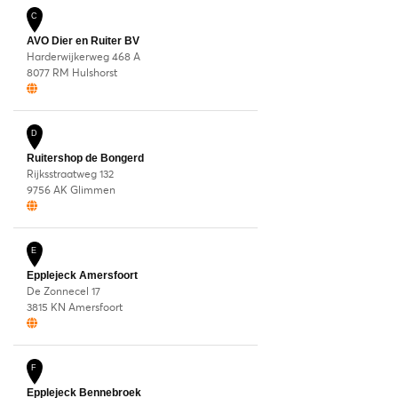
C
AVO Dier en Ruiter BV
Harderwijkerweg 468 A
8077 RM Hulshorst
D
Ruitershop de Bongerd
Rijksstraatweg 132
9756 AK Glimmen
E
Epplejeck Amersfoort
De Zonnecel 17
3815 KN Amersfoort
F
Epplejeck Bennebroek