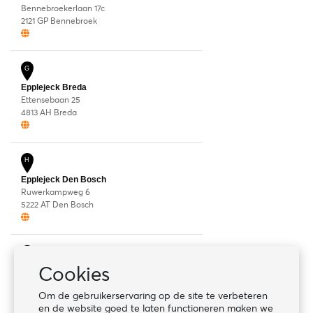
Bennebroekerlaan 17c
2121 GP Bennebroek
G
Epplejeck Breda
Ettensebaan 25
4813 AH Breda
H
Epplejeck Den Bosch
Ruwerkampweg 6
5222 AT Den Bosch
I
Cookies
Epplejeck Den Haag
Wolga 7
Om de gebruikerservaring op de site te verbeteren
2491 BK Den Haag
en de website goed te laten functioneren maken we