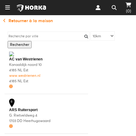
(0)
Retourner à la maison
Rechercher
A
AC van Westrienen
Kanaaldijk noord 10
4185 NL Est
www.westrienen.nl
4185 NL Est
B
ARS Ruitersport
G. Rietveldweg 4
1703 DD Heerhugowaard