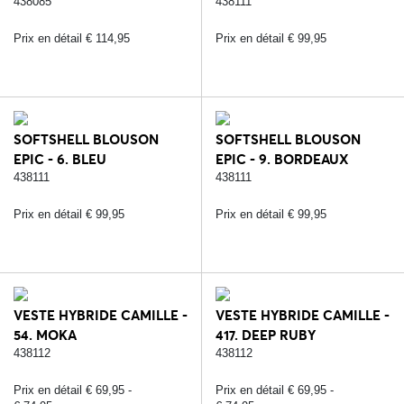
BLIZZARD - 2. NOIR
438085
438111
Prix en détail € 114,95
Prix en détail € 99,95
SOFTSHELL BLOUSON
SOFTSHELL BLOUSON
EPIC - 6. BLEU
EPIC - 9. BORDEAUX
438111
438111
Prix en détail € 99,95
Prix en détail € 99,95
VESTE HYBRIDE CAMILLE -
VESTE HYBRIDE CAMILLE -
54. MOKA
417. DEEP RUBY
438112
438112
Prix en détail € 69,95 -
Prix en détail € 69,95 -