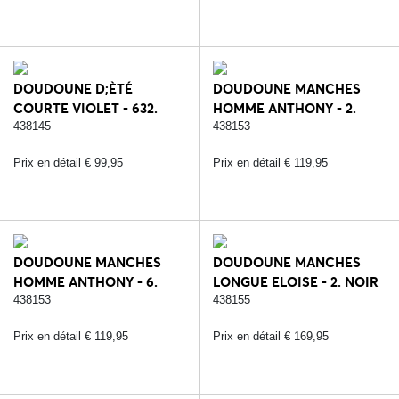
DOUDOUNE D;ÈTÉ
DOUDOUNE MANCHES
COURTE VIOLET - 632.
HOMME ANTHONY - 2.
NAVY BLUE
NOIR
438145
438153
Prix en détail € 99,95
Prix en détail € 119,95
DOUDOUNE MANCHES
DOUDOUNE MANCHES
HOMME ANTHONY - 6.
LONGUE ELOISE - 2. NOIR
BLEU
438153
438155
Prix en détail € 119,95
Prix en détail € 169,95