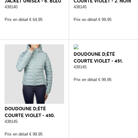
JACKET UNISEX - 6. BLEU
COURTE VIOLET - 2. NOIR
438140
438145
Prix en détail € 64,95
Prix en détail € 99,95
DOUDOUNE D;ÈTÉ
COURTE VIOLET - 451.
LILAC CORAL
438145
Prix en détail € 99,95
DOUDOUNE D;ÈTÉ
COURTE VIOLET - 450.
BLUE REEF
438145
Prix en détail € 99,95