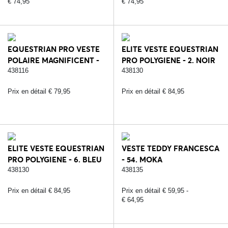
€ 74,95
€ 74,95
EQUESTRIAN PRO VESTE
ELITE VESTE EQUESTRIAN
POLAIRE MAGNIFICENT -
PRO POLYGIENE - 2. NOIR
408. NIGHT SHADE
(POLYGIENE)
438116
438130
Prix en détail € 79,95
Prix en détail € 84,95
ELITE VESTE EQUESTRIAN
VESTE TEDDY FRANCESCA
PRO POLYGIENE - 6. BLEU
- 54. MOKA
(POLYGIENE)
438130
438135
Prix en détail € 84,95
Prix en détail € 59,95 -
€ 64,95