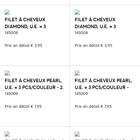
FILET À CHEVEUX
FILET À CHEVEUX
DIAMOND, U.E. = 3
DIAMOND, U.E. = 3
PCS/COULEUR - 1. BLANC
145008
PCS/COULEUR - 2. NOIR
145008
Prix en détail € 3,95
Prix en détail € 3,95
FILET À CHEVEUX PEARL,
FILET À CHEVEUX PEARL,
U.E. = 3 PCS/COULEUR - 2.
U.E. = 3 PCS/COULEUR -
NOIR
145009
64. BLOND
145009
Prix en détail € 7,95
Prix en détail € 7,95