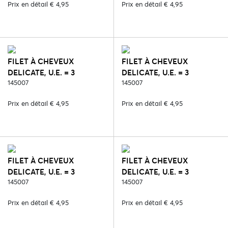
Prix en détail € 4,95
Prix en détail € 4,95
FILET À CHEVEUX
FILET À CHEVEUX
DELICATE, U.E. = 3
DELICATE, U.E. = 3
PCS/COULEUR - 298.
145007
PCS/COULEUR - 411.
145007
BLANC/ARGENT
BLANC/ROSE
Prix en détail € 4,95
Prix en détail € 4,95
FILET À CHEVEUX
FILET À CHEVEUX
DELICATE, U.E. = 3
DELICATE, U.E. = 3
PCS/COULEUR - 670.
145007
PCS/COULEUR - 675.
145007
NOIR/MARRON
BLANC/MARRON
Prix en détail € 4,95
Prix en détail € 4,95