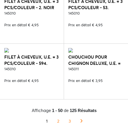
FILET À CHEVEUX, U.E. = 3
FILET À CHEVEUX, U.E. = 3
PCS/COULEUR - 2. NOIR
PCS/COULEUR - 53.
145010
CREAM
145010
Prix en détail € 4,95
Prix en détail € 4,95
FILET À CHEVEUX, U.E. = 3
CHOUCHOU POUR
PCS/COULEUR - 594.
CHIGNON DELUXE, U.E. =
GOLD
145010
3 PCS/COULE - 2. NOIR
145011
Prix en détail € 4,95
Prix en détail € 3,95
Affichage
de
1 - 50
125 Résultats
1
2
3