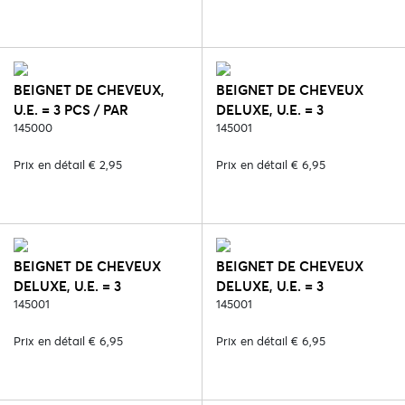
BEIGNET DE CHEVEUX,
BEIGNET DE CHEVEUX
U.E. = 3 PCS / PAR
DELUXE, U.E. = 3
COULEUR - 64. BLOND
145000
PCS/COULEUR - 2. NOIR
145001
Prix en détail € 2,95
Prix en détail € 6,95
BEIGNET DE CHEVEUX
BEIGNET DE CHEVEUX
DELUXE, U.E. = 3
DELUXE, U.E. = 3
PCS/COULEUR - 5.
145001
PCS/COULEUR - 64.
145001
MARRON
BLOND
Prix en détail € 6,95
Prix en détail € 6,95