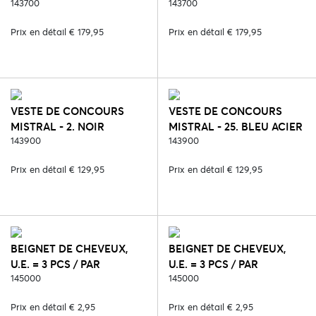
143700
143700
Prix en détail € 179,95
Prix en détail € 179,95
VESTE DE CONCOURS
VESTE DE CONCOURS
MISTRAL - 2. NOIR
MISTRAL - 25. BLEU ACIER
143900
143900
Prix en détail € 129,95
Prix en détail € 129,95
BEIGNET DE CHEVEUX,
BEIGNET DE CHEVEUX,
U.E. = 3 PCS / PAR
U.E. = 3 PCS / PAR
COULEUR - 2. NOIR
145000
COULEUR - 5. MARRON
145000
Prix en détail € 2,95
Prix en détail € 2,95