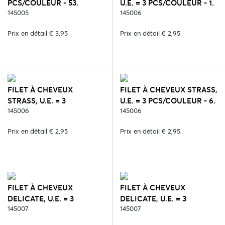
PCS/COULEUR - 53.
U.E. = 3 PCS/COULEUR - 1.
CREAM
145005
BLANC
145006
Prix en détail € 3,95
Prix en détail € 2,95
FILET À CHEVEUX
FILET À CHEVEUX STRASS,
STRASS, U.E. = 3
U.E. = 3 PCS/COULEUR - 6.
PCS/COULEUR - 2. NOIR
145006
BLEU
145006
Prix en détail € 2,95
Prix en détail € 2,95
FILET À CHEVEUX
FILET À CHEVEUX
DELICATE, U.E. = 3
DELICATE, U.E. = 3
PCS/COULEUR - 232.
145007
PCS/COULEUR - 287.
145007
NOIR/ARGENT
NOIR/ROSE