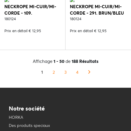
NECKROPE MI-CUIR/MI-
NECKROPE MI-CUIR/MI-
CORDE - 109.
CORDE - 291. BRUN/BLEU
NOIR/ROUGE
180124
180124
Prix en détail € 12,95
Prix en détail € 12,95
Affichage
1 - 50
de
188 Résultats
1
2
3
4
Notre société
HORKA
Des produits speciaux