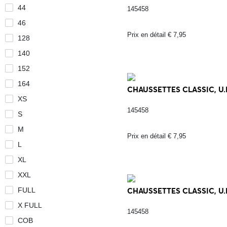
44
145458
46
Prix en détail € 7,95
128
140
152
164
CHAUSSETTES CLASSIC, U.E
XS
145458
S
M
Prix en détail € 7,95
L
XL
XXL
FULL
CHAUSSETTES CLASSIC, U.E
X FULL
145458
COB