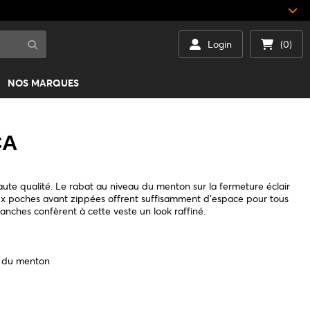
Login
(0)
NOS MARQUES
CA
ute qualité. Le rabat au niveau du menton sur la fermeture éclair
deux poches avant zippées offrent suffisamment d'espace pour tous
 manches confèrent à cette veste un look raffiné.
au du menton