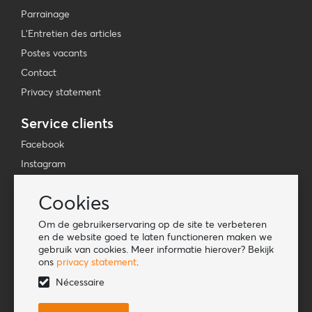
Parrainage
L'Entretien des articles
Postes vacants
Contact
Privacy statement
Service clients
Facebook
Instagram
YouTube
Cookies
TikTok
Om de gebruikerservaring op de site te verbeteren
Information
en de website goed te laten functioneren maken we
gebruik van cookies. Meer informatie hierover? Bekijk
Lookbook
ons
privacy statement
.
Become a retailer
Nécessaire