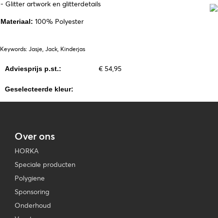
- Glitter artwork en glitterdetails
100% Polyester
Materiaal:
Keywords: Jasje, Jack, Kinderjas
€ 54,95
Adviesprijs p.st.:
Geselecteerde kleur:
Over ons
HORKA
Speciale producten
Polygiene
Sponsoring
Onderhoud