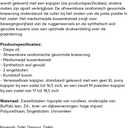
wordt geleverd met een kopijzer (zie productspecificaties), andere
maten zijn apart verkrijgbaar. De afneembare anatomisch gevormde
kniewrong ondersteunt de ruiter bij het vinden van de juiste positie in
het zadel. Het mediumwijde kussenkanaal zorgt voor
bewegingsvrijheid van de ruggenwervels en de synthetisch wol
gevulde kussens voor een optimale drukverdeling over de
paardenrug.
Productspecificaties:
- Diepe zit
- Afneembare anatomische gevormde kniewrong
- Mediumwijd kussenkanaal
- Synthetisch wol gevuld
- 2 singelstoten
- Kunststof boom
- Verwisselbaar kopijzer, standaard geleverd met een geel XL pony
kopijzer bij een zadel tot 16,5 inch, en een zwart M paarden kopijzer
bij een zadel van 17 tot 18,5 inch
Zweetbladen: topzijde van rundleer, onderzijde van
Materiaal:
Buffalo leer; Zit-, knie- en dijbeenwrongen: hoge impact
Polyurethaan; Singelstoten: chroomleer
Keywords: Zadel, Dressuur, Zadels