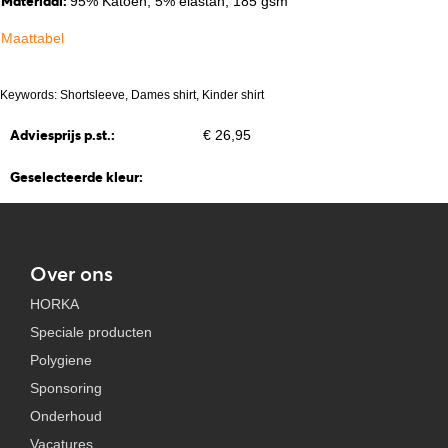
Materiaal:
95% Katoen, 5% elastan, 185 gsm
Maattabel
Keywords: Shortsleeve, Dames shirt, Kinder shirt
Adviesprijs p.st.:
€ 26,95
Geselecteerde kleur:
Over ons
HORKA
Speciale producten
Polygiene
Sponsoring
Onderhoud
Vacatures