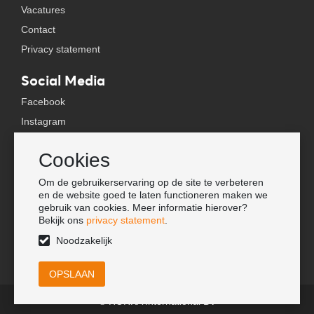
Vacatures
Contact
Privacy statement
Social Media
Facebook
Instagram
YouTube
Cookies
TikTok
Om de gebruikerservaring op de site te verbeteren
Tools
en de website goed te laten functioneren maken we
gebruik van cookies. Meer informatie hierover?
Lookbook
Bekijk ons
privacy statement
.
Nieuwe klant
Noodzakelijk
© HORKA International BV