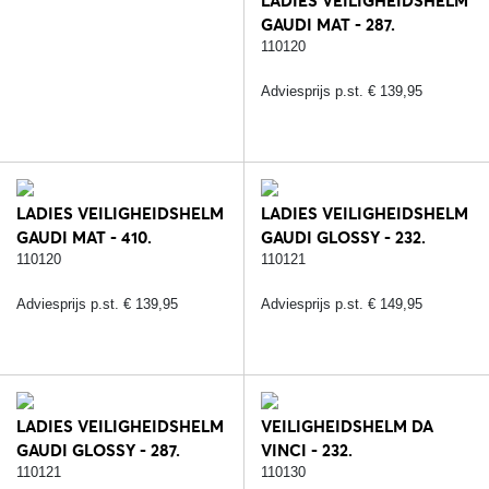
LADIES VEILIGHEIDSHELM
GAUDI MAT - 287.
ZWART/ROSE
110120
Adviesprijs p.st. € 139,95
LADIES VEILIGHEIDSHELM
LADIES VEILIGHEIDSHELM
GAUDI MAT - 410.
GAUDI GLOSSY - 232.
BRUIN/ROSE
ZWART/ZILVER
110120
110121
Adviesprijs p.st. € 139,95
Adviesprijs p.st. € 149,95
LADIES VEILIGHEIDSHELM
VEILIGHEIDSHELM DA
GAUDI GLOSSY - 287.
VINCI - 232.
ZWART/ROSE
ZWART/ZILVER
110121
110130