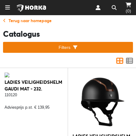
(0)
Terug naar homepage
Catalogus
Filters
LADIES VEILIGHEIDSHELM
GAUDI MAT - 232.
ZWART/ZILVER
110120
Adviesprijs p.st. € 139,95