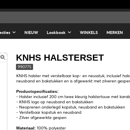
ecties
NIEUW
Lookbook
WINKELS
MERKEN
KNHS HALSTERSET
990775
KNHS halster met verstelbaar kop- en neusstuk, inclusief ha
neusband en bakstukken en is afgewerkt met zilveren gespe
Productspecificaties:
- Halster inclusief 200 cm twee kleurig halstertouw met kara
- KNHS logo op neusband en bakstukken
- Neoprenen onderlegd kopstuk, neusband en bakstukken
- Verstelbaar kopstuk en neusband
- Zilver afgewerkte gespen
100% polyester
Materiaal: