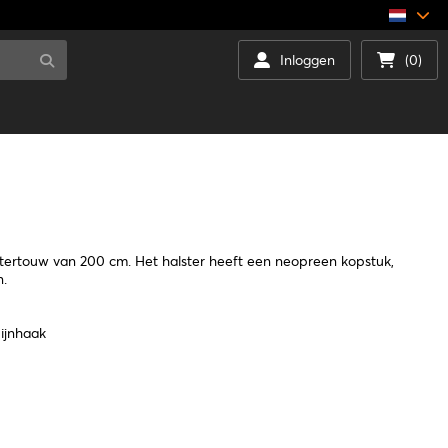
Inloggen
(0)
lstertouw van 200 cm. Het halster heeft een neopreen kopstuk,
n.
bijnhaak