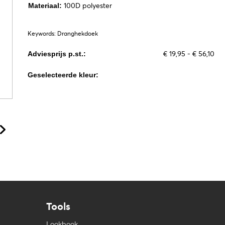
100D polyester
Materiaal:
Keywords: Dranghekdoek
€ 19,95 - € 56,10
Adviesprijs p.st.:
Geselecteerde kleur:
Tools
Lookbook