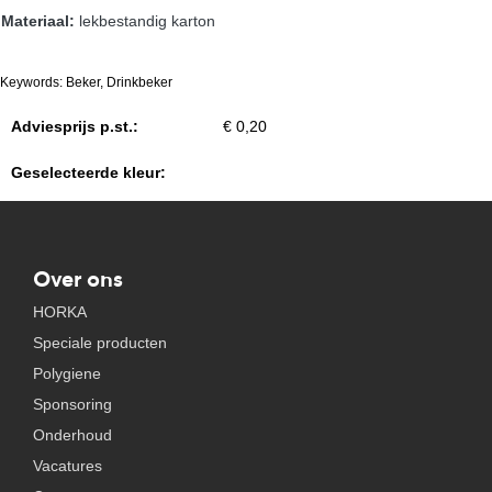
Materiaal:
lekbestandig karton
Keywords: Beker, Drinkbeker
Adviesprijs p.st.:
€ 0,20
Geselecteerde kleur:
Over ons
HORKA
Speciale producten
Polygiene
Sponsoring
Onderhoud
Vacatures