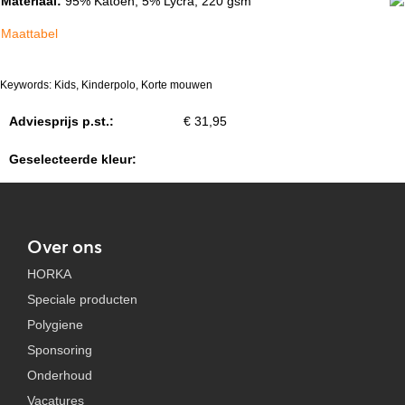
Materiaal:
95% Katoen, 5% Lycra, 220 gsm
Maattabel
Keywords: Kids, Kinderpolo, Korte mouwen
Adviesprijs p.st.:
€ 31,95
Geselecteerde kleur:
Over ons
HORKA
Speciale producten
Polygiene
Sponsoring
Onderhoud
Vacatures