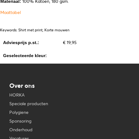
100% Katoen, 180 gsm.
Materiaal:
Maattabel
Keywords: Shirt met print, Korte mouwen
€ 19,95
Adviesprijs p.st.:
Geselecteerde kleur:
Over ons
HORKA
Speciale producten
Polygiene
Sponsoring
Onderhoud
Vacatures