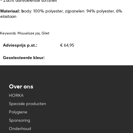
- Zacht aanvoelende softshell
ody: 100% polyester, zijpanelen: 94% polyester, 6%
Materiaal: b
elastaan
Keywords: Mouwloze jas, Gilet
€ 64,95
Adviesprijs p.st.:
Geselecteerde kleur:
Over ons
HORKA
Speciale producten
Polygiene
Sponsoring
Onderhoud