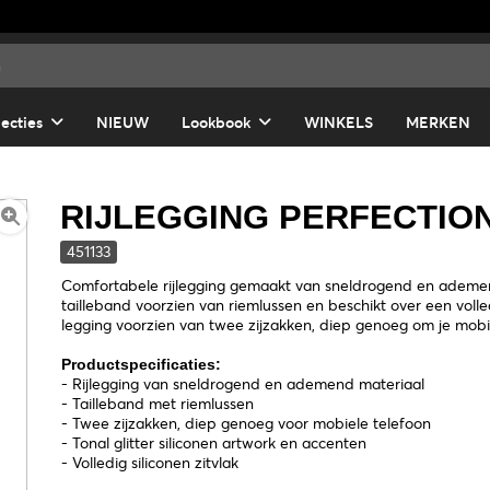
lecties
NIEUW
Lookbook
WINKELS
MERKEN
RIJLEGGING PERFECTIO
451133
Comfortabele rijlegging gemaakt van sneldrogend en ademen
tailleband voorzien van riemlussen en beschikt over een volled
legging voorzien van twee zijzakken, diep genoeg om je mobie
Productspecificaties:
- Rijlegging van sneldrogend en ademend materiaal
- Tailleband met riemlussen
- Twee zijzakken, diep genoeg voor mobiele telefoon
- Tonal glitter siliconen artwork en accenten
- Volledig siliconen zitvlak