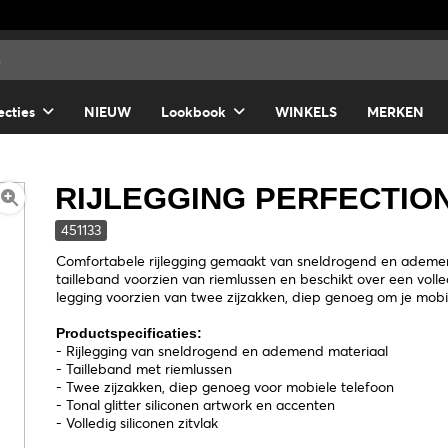
ecties
NIEUW
Lookbook
WINKELS
MERKEN
RIJLEGGING PERFECTIO
451133
Comfortabele rijlegging gemaakt van sneldrogend en ademen
tailleband voorzien van riemlussen en beschikt over een volled
legging voorzien van twee zijzakken, diep genoeg om je mobie
Productspecificaties:
- Rijlegging van sneldrogend en ademend materiaal
- Tailleband met riemlussen
- Twee zijzakken, diep genoeg voor mobiele telefoon
- Tonal glitter siliconen artwork en accenten
- Volledig siliconen zitvlak