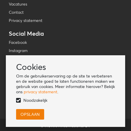
Vacatures
Contact
Privacy statement
Social Media
Facebook
Instagram
YouTube
Cookies
TikTok
Om de gebruikerservaring op de site te verbeteren
Tools
en de website goed te laten functioneren maken we
gebruik van cookies. Meer informatie hierover? Bekijk
Lookbook
ons
privacy statement
.
Nieuwe klant
Noodzakelijk
© HORKA International BV