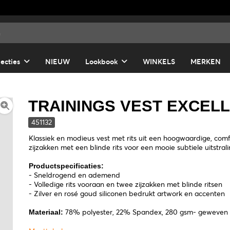
lecties
NIEUW
Lookbook
WINKELS
MERKEN
TRAININGS VEST EXCEL
451132
Klassiek en modieus vest met rits uit een hoogwaardige, com
zijzakken met een blinde rits voor een mooie subtiele uitstrali
Productspecificaties:
- Sneldrogend en ademend
- Volledige rits vooraan en twee zijzakken met blinde ritsen
- Zilver en rosé goud siliconen bedrukt artwork en accenten
78% polyester, 22% Spandex, 280 gsm- geweve
Materiaal: