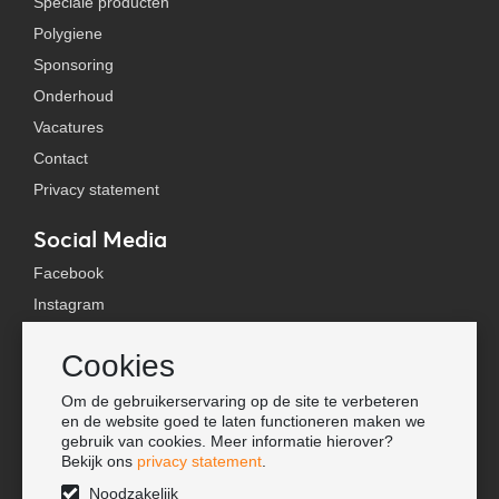
Speciale producten
Polygiene
Sponsoring
Onderhoud
Vacatures
Contact
Privacy statement
Social Media
Facebook
Instagram
YouTube
Cookies
TikTok
Om de gebruikerservaring op de site te verbeteren
Tools
en de website goed te laten functioneren maken we
gebruik van cookies. Meer informatie hierover?
Lookbook
Bekijk ons
privacy statement
.
Nieuwe klant
Noodzakelijk