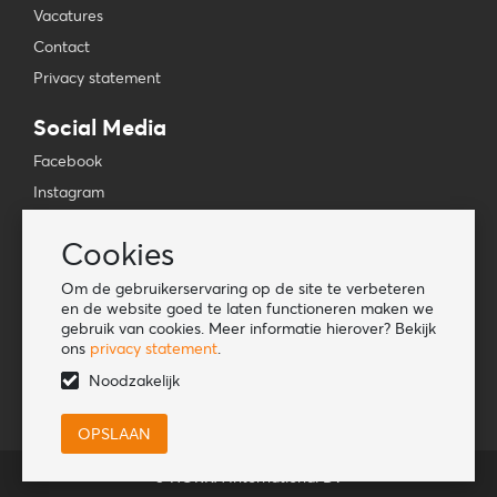
Vacatures
Contact
Privacy statement
Social Media
Facebook
Instagram
YouTube
Cookies
TikTok
Om de gebruikerservaring op de site te verbeteren
Tools
en de website goed te laten functioneren maken we
gebruik van cookies. Meer informatie hierover? Bekijk
Lookbook
ons
privacy statement
.
Nieuwe klant
Noodzakelijk
© HORKA International BV