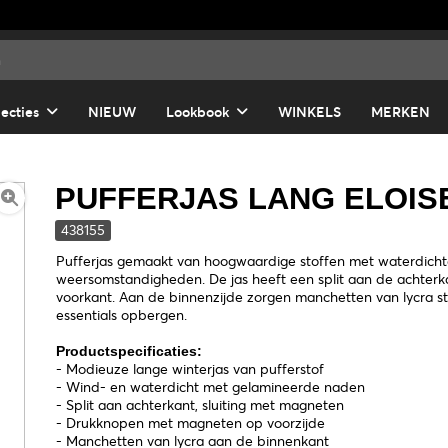
lecties
NIEUW
Lookbook
WINKELS
MERKEN
PUFFERJAS LANG ELOIS
438155
Pufferjas gemaakt van hoogwaardige stoffen met waterdichte
weersomstandigheden. De jas heeft een split aan de achter
voorkant. Aan de binnenzijde zorgen manchetten van lycra stof
essentials opbergen.
Productspecificaties:
- Modieuze lange winterjas van pufferstof
- Wind- en waterdicht met gelamineerde naden
- Split aan achterkant, sluiting met magneten
- Drukknopen met magneten op voorzijde
- Manchetten van lycra aan de binnenkant