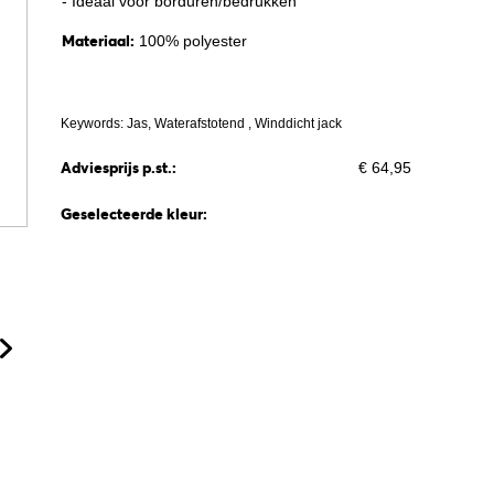
- Ideaal voor borduren/bedrukken
Materiaal:
100% polyester
Keywords: Jas, Waterafstotend , Winddicht jack
Adviesprijs p.st.:
€ 64,95
Geselecteerde kleur: