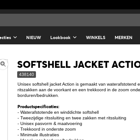
ecties
NIEUW
Lookbook
WINKELS
MERKEN
SOFTSHELL JACKET ACTI
438140
Unisex softshell jacket Action is gemaakt van waterafstotend 
ritszakken aan de voorkant en een trekkoord in de zoom ondera
borduren/bedrukken.
Productspecificaties:
- Waterafstotende en winddichte softshell
- Tweezijdige ritssluiting en twee zakken met ritssluiting
- Unisex pasvorm & maatvoering
- Trekkoord in onderste zoom
- Minimale illustraties