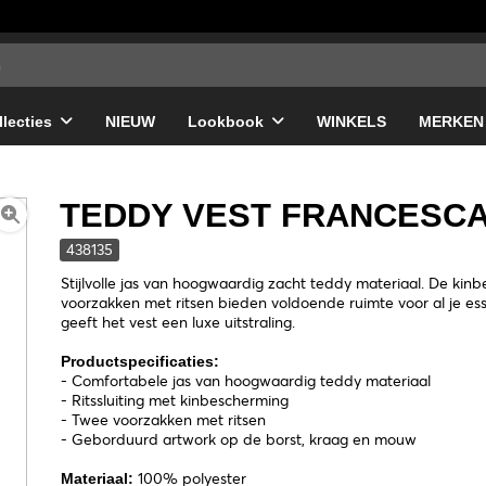
llecties
NIEUW
Lookbook
WINKELS
MERKEN
TEDDY VEST FRANCESC
438135
Stijlvolle jas van hoogwaardig zacht teddy materiaal. De kinb
voorzakken met ritsen bieden voldoende ruimte voor al je e
geeft het vest een luxe uitstraling.
Productspecificaties:
- Comfortabele jas van hoogwaardig teddy materiaal
- Ritssluiting met kinbescherming
- Twee voorzakken met ritsen
- Geborduurd artwork op de borst, kraag en mouw
100% polyester
Materiaal: