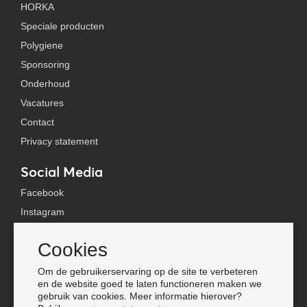
HORKA
Speciale producten
Polygiene
Sponsoring
Onderhoud
Vacatures
Contact
Privacy statement
Social Media
Facebook
Instagram
YouTube
Cookies
TikTok
Om de gebruikerservaring op de site te verbeteren
Tools
en de website goed te laten functioneren maken we
gebruik van cookies. Meer informatie hierover?
Lookbook