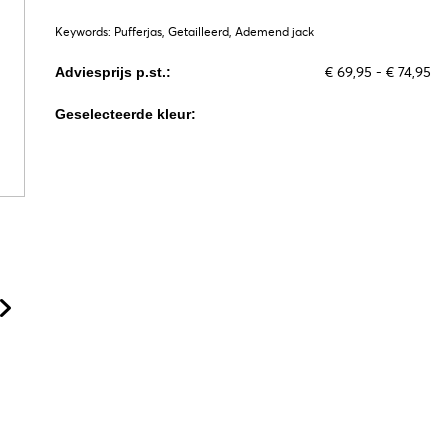
Keywords: Pufferjas, Getailleerd, Ademend jack
€ 69,95 - € 74,95
Adviesprijs p.st.:
Geselecteerde kleur: