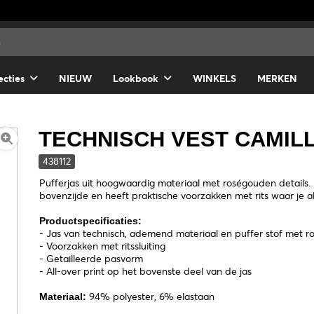
ecties
NIEUW
Lookbook
WINKELS
MERKEN
TECHNISCH VEST CAMIL
438112
Pufferjas uit hoogwaardig materiaal met roségouden details. 
bovenzijde en heeft praktische voorzakken met rits waar je al
Productspecificaties:
- Jas van technisch, ademend materiaal en puffer stof met r
- Voorzakken met ritssluiting
- Getailleerde pasvorm
- All-over print op het bovenste deel van de jas
94% polyester, 6% elastaan
Materiaal: