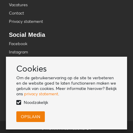
Vacatures
Contact
Privacy statement
Social Media
Facebook
Instagram
YouTube
Cookies
TikTok
Om de gebruikerservaring op de site te verbeteren
Tools
en de website goed te laten functioneren maken we
gebruik van cookies. Meer informatie hierover? Bekijk
Lookbook
ons
privacy statement
.
Nieuwe klant
Noodzakelijk
© HORKA International BV