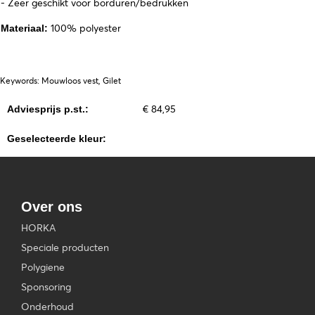
- Zeer geschikt voor borduren/bedrukken
100% polyester
Materiaal:
Keywords: Mouwloos vest, Gilet
€ 84,95
Adviesprijs p.st.:
Geselecteerde kleur:
Over ons
HORKA
Speciale producten
Polygiene
Sponsoring
Onderhoud